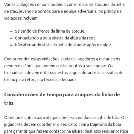
Várias violações comuns podem ocorrer durante ataques da linha
de trás, levando a pontos para a equipe adversária. As principais
violações incluem:
Saltando de frente da linha de ataque.
Contactando a bola abaixo da altura da rede.
Não aterrando atrás da linha de ataque após o golpe.
Compreender estas violações ajuda os jogadores a evitar erros
desnecessários que podem custar pontos à sua equipe. Os
treinadores devem enfatizar estas regras durante as sessões de
treino para reforçar a técnica adequada.
Considerações de tempo para ataques da linha de
trás
O tempo é crítico para ataques bem-sucedidos da linha de trás. Os
jogadores devem coordenar o seu salto com a trajetória da bola
para garantir que fazem contacto na altura ideal. Isto requer prática