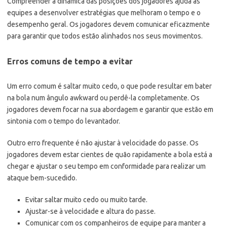
Compreender a dinâmica das posições dos jogadores ajuda as
equipes a desenvolver estratégias que melhoram o tempo e o
desempenho geral. Os jogadores devem comunicar eficazmente
para garantir que todos estão alinhados nos seus movimentos.
Erros comuns de tempo a evitar
Um erro comum é saltar muito cedo, o que pode resultar em bater
na bola num ângulo awkward ou perdê-la completamente. Os
jogadores devem focar na sua abordagem e garantir que estão em
sintonia com o tempo do levantador.
Outro erro frequente é não ajustar à velocidade do passe. Os
jogadores devem estar cientes de quão rapidamente a bola está a
chegar e ajustar o seu tempo em conformidade para realizar um
ataque bem-sucedido.
Evitar saltar muito cedo ou muito tarde.
Ajustar-se à velocidade e altura do passe.
Comunicar com os companheiros de equipe para manter a