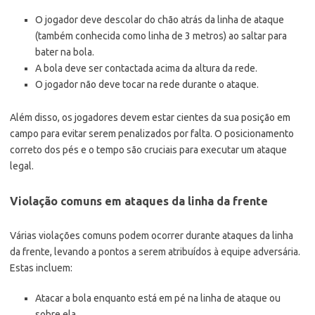
O jogador deve descolar do chão atrás da linha de ataque
(também conhecida como linha de 3 metros) ao saltar para
bater na bola.
A bola deve ser contactada acima da altura da rede.
O jogador não deve tocar na rede durante o ataque.
Além disso, os jogadores devem estar cientes da sua posição em
campo para evitar serem penalizados por falta. O posicionamento
correto dos pés e o tempo são cruciais para executar um ataque
legal.
Violação comuns em ataques da linha da frente
Várias violações comuns podem ocorrer durante ataques da linha
da frente, levando a pontos a serem atribuídos à equipe adversária.
Estas incluem:
Atacar a bola enquanto está em pé na linha de ataque ou
sobre ela.