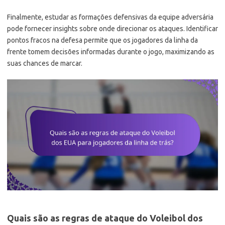
Finalmente, estudar as formações defensivas da equipe adversária
pode fornecer insights sobre onde direcionar os ataques. Identificar
pontos fracos na defesa permite que os jogadores da linha da
frente tomem decisões informadas durante o jogo, maximizando as
suas chances de marcar.
Quais são as regras de ataque do Voleibol dos