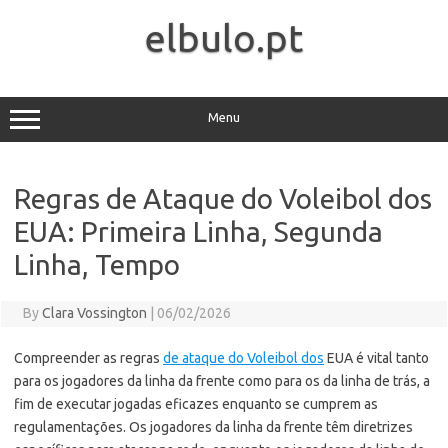
Skip
to
elbulo.pt
content
Menu
Regras de Ataque do Voleibol dos
EUA: Primeira Linha, Segunda
Linha, Tempo
By
Clara Vossington
|
06/02/2026
Compreender as regras
de ataque do Voleibol dos
EUA é vital tanto
para os jogadores da linha da frente como para os da linha de trás, a
fim de executar jogadas eficazes enquanto se cumprem as
regulamentações. Os jogadores da linha da frente têm diretrizes