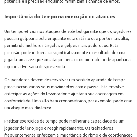
potência e a precisão enquanto minimizam a chance de erros.
Importância do tempo na execução de ataques
Um tempo eficaz nos ataques de voleibol garante que os jogadores
possam golpear a bola enquanto esta está no seu ponto mais alto,
permitindo melhores ângulos e golpes mais poderosos. Esta
precisão pode influenciar significativamente o resultado de uma
jogada, uma vez que um ataque bem cronometrado pode apanhar a
equipe adversária desprevenida.
Os jogadores devem desenvolver um sentido apurado de tempo
para sincronizar os seus movimentos com o passe. Isto envolve
antecipar as ações do levantador e ajustar a sua abordagem em
conformidade. Um salto bem cronometrado, por exemplo, pode criar
um ataque mais dinâmico.
Praticar exercícios de tempo pode melhorar a capacidade de um
jogador de ler o jogo e reagir rapidamente. Os treinadores
frequentemente enfatizam a importância do ritmo e da coordenação