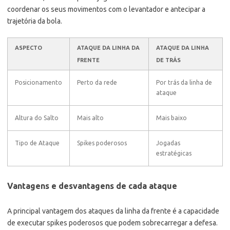
coordenar os seus movimentos com o levantador e antecipar a
trajetória da bola.
ASPECTO
ATAQUE DA LINHA DA
ATAQUE DA LINHA
FRENTE
DE TRÁS
Posicionamento
Perto da rede
Por trás da linha de
ataque
Altura do Salto
Mais alto
Mais baixo
Tipo de Ataque
Spikes poderosos
Jogadas
estratégicas
Vantagens e desvantagens de cada ataque
A principal vantagem dos ataques da linha da frente é a capacidade
de executar spikes poderosos que podem sobrecarregar a defesa.