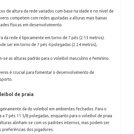
itos de altura da rede variados com base na idade e no nível de
jovens competem com redes ajustadas a alturas mais baixas
dades físicas em desenvolvimento.
ura da rede é tipicamente em torno de 7 pés (2.13 metros).
pode ser em torno de 7 pés 4 polegadas (2.24 metros),
m-se as alturas padrão para o voleibol masculino e feminino.
uvenis é crucial para fomentar o desenvolvimento de
sporto.
leibol de praia
e ligeiramente da do voleibol em ambientes fechados. Para o
da a 7 pés 11 5/8 polegadas, enquanto para o voleibol de praia
 alturas alinham-se com os padrões internos, mas podem ser
s preferências dos jogadores.