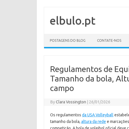
Skip
to
content
elbulo.pt
POSTAGENS DO BLOG
CONTATE-NOS
Regulamentos de Equi
Tamanho da bola, Alt
campo
By
Clara Vossington
|
26/01/2026
Os regulamentos
da USA Volleyball
estabele
tamanho da bola,
altura da rede
e marcações 
competição. A bola de voleibol oficial deve 