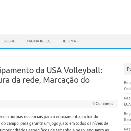
SOBRE
PÁGINA INICIAL
IDIOMA
pamento da USA Volleyball:
P
ura da rede, Marcação do
Requ
Cer
Reg
0 Comment
EUA
Regr
cem normas essenciais para o equipamento, incluindo
Baix
do campo, para garantir um jogo justo em todos os níveis de
Reg
cumprir critérios específicos de tamanho e peso, enquanto as