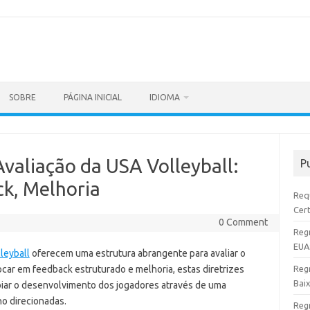
SOBRE
PÁGINA INICIAL
IDIOMA
 Avaliação da USA Volleyball:
P
k, Melhoria
Requ
Cer
0 Comment
Reg
EUA
leyball
oferecem uma estrutura abrangente para avaliar o
car em feedback estruturado e melhoria, estas diretrizes
Regr
Baix
poiar o desenvolvimento dos jogadores através de uma
o direcionadas.
Reg