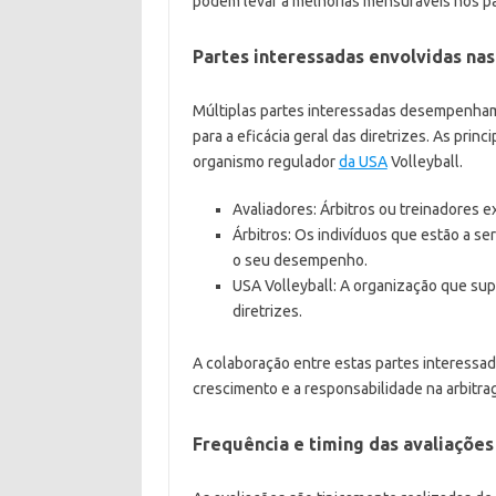
podem levar a melhorias mensuráveis nos p
Partes interessadas envolvidas nas
Múltiplas partes interessadas desempenham
para a eficácia geral das diretrizes. As princ
organismo regulador
da USA
Volleyball.
Avaliadores: Árbitros ou treinadores 
Árbitros: Os indivíduos que estão a se
o seu desempenho.
USA Volleyball: A organização que sup
diretrizes.
A colaboração entre estas partes interessad
crescimento e a responsabilidade na arbitra
Frequência e timing das avaliações