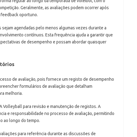
 forma regular ao longo da temporada de voleibol, com o
ompetição. Geralmente, as avaliações podem ocorrer após
r feedback oportuno.
es sejam agendadas pelo menos algumas vezes durante a
volvimento contínuos. Esta frequência ajuda a garantir que
xpectativas de desempenho e possam abordar quaisquer
tórios
ocesso de avaliação, pois fornece um registo de desempenho
 preencher formulários de avaliação que detalham
ra melhoria.
 Volleyball para revisão e manutenção de registos. A
ia e responsabilidade no processo de avaliação, permitindo
o ao longo do tempo.
valiações para referência durante as discussões de