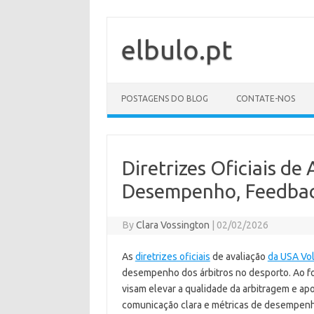
Skip
to
content
elbulo.pt
POSTAGENS DO BLOG
CONTATE-NOS
Diretrizes Oficiais de
Desempenho, Feedbac
By
Clara Vossington
|
02/02/2026
As
diretrizes oficiais
de avaliação
da USA Vol
desempenho dos árbitros no desporto. Ao fo
visam elevar a qualidade da arbitragem e a
comunicação clara e métricas de desempenh