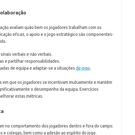
colaboração
ração avaliam quão bem os jogadores trabalham com os
icação eficaz, o apoio e o jogo estratégico são componentes-
ido.
inais verbais e não verbais.
as e partilhar responsabilidades.
gadas de equipa e adaptar-se a situações
de jogo
.
as em que os jogadores se incentivam mutuamente e mantêm
ignificativamente o desempenho da equipa. Exercícios
lhorar estas métricas.
ta
am no comportamento dos jogadores dentro e fora do campo.
ros e colegas, bem como a adesão ao espírito do jogo.